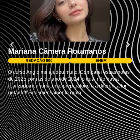
Mariana Câmera Roumanos
REDAÇÃO 900
ENEM
O curso Anglo me ajudou muito. Comparei essas notas
de 2025 com as do ano de 2024, o qual não havia
realizado nenhum curso preparatório e a diferença foi
gritante!! Sou imensamente grata.​