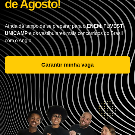
de Agosto!
Ainda dá tempo de se preparar para o
ENEM, FUVEST,
UNICAMP
e os vestibulares mais concorridos do Brasil
com o Anglo.
Garantir minha vaga