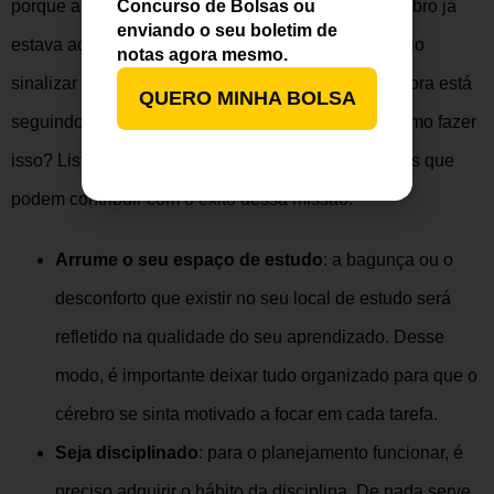
porque antes havia uma outra rotina que o seu cérebro já
Concurso de Bolsas ou
enviando o seu boletim de
estava acostumado, por esse motivo será necessário
notas agora mesmo.
sinalizar para ele que as coisas mudaram e que agora está
QUERO MINHA BOLSA
seguindo uma r
otina diária para estudantes
. E como fazer
isso? Listamos alguns hábitos e/ou comportamentos que
podem contribuir com o êxito dessa missão.
Arrume o seu espaço de estudo
: a bagunça ou o
desconforto que existir no seu local de estudo será
refletido na qualidade do seu aprendizado. Desse
modo, é importante deixar tudo organizado para que o
cérebro se sinta motivado a focar em cada tarefa.
Seja disciplinado
: para o planejamento funcionar, é
preciso adquirir o hábito da disciplina. De nada serve