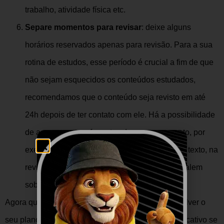
trabalho, atividade física etc.
Separe momentos para revisar
: deixe alguns
horários reservados apenas para revisão. Para a sua
rotina de estudos, esse período é crucial a fim de que
não sejam esquecidos os conteúdos estudados,
recomendamos que o conteúdo seja revisto em até
24h depois de ter contato com ele. Há a possibilidade
de acessar outros formatos do mesmo assunto, por
exemplo, se em um primeiro momento leu um texto, na
revisão, deve procurar vídeos, podcasts que falem
sobre o mesmo tema.
Agora que já tem um direcionamento para desenvolver o
seu plano de estudos, depois de finalizá-lo é significativo se