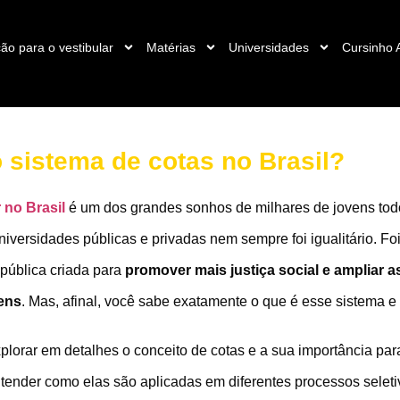
ão para o vestibular
Matérias
Universidades
Cursinho 
 sistema de cotas no Brasil?
 no Brasil
é um dos grandes sonhos de milhares de jovens todo
universidades públicas e privadas nem sempre foi igualitário. Fo
 pública criada para
promover mais justiça social e ampliar 
gens
. Mas, afinal, você sabe exatamente o que é esse sistema e
xplorar em detalhes o conceito de cotas e a sua importância pa
ntender como elas são aplicadas em diferentes processos selet