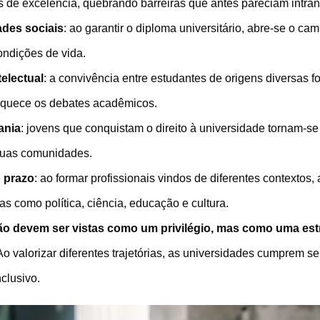
 de excelência, quebrando barreiras que antes pareciam intran
des sociais
: ao garantir o diploma universitário, abre-se o c
ondições de vida.
telectual
: a convivência entre estudantes de origens diversas fo
riquece os debates acadêmicos.
ania
: jovens que conquistam o direito à universidade tornam-se
suas comunidades.
o prazo
: ao formar profissionais vindos de diferentes contexto
s como política, ciência, educação e cultura.
ão devem ser vistas como um privilégio, mas como uma estra
 Ao valorizar diferentes trajetórias, as universidades cumprem s
nclusivo.