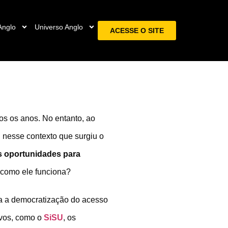
Anglo
Universo Anglo
ACESSE O SITE
s os anos. No entanto, ao
i nesse contexto que surgiu o
as oportunidades para
 como ele funciona?
ra a democratização do acesso
ivos, como o
SiSU
, os