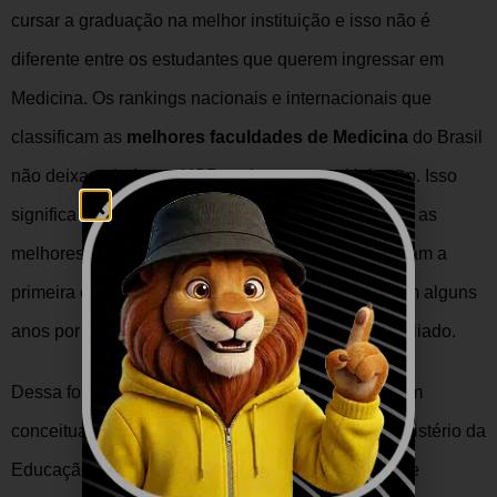
cursar a graduação na melhor instituição e isso não é
diferente entre os estudantes que querem ingressar em
Medicina. Os rankings nacionais e internacionais que
classificam as
melhores faculdades de Medicina
do Brasil
não deixam de fora a USP, muito menos a Unicamp. Isso
significa que está evidente que as duas estão entre as
melhores opções, na maioria das vezes, elas ocupam a
primeira e a segunda posição, trocando de lugar em alguns
anos por terem se superado em algum aspecto avaliado.
Dessa forma, é possível afirmar que ambas são bem
conceituadas pelos centros de pesquisa e pelo Ministério da
Educação (
MEC
) e formam médicos excelentes que