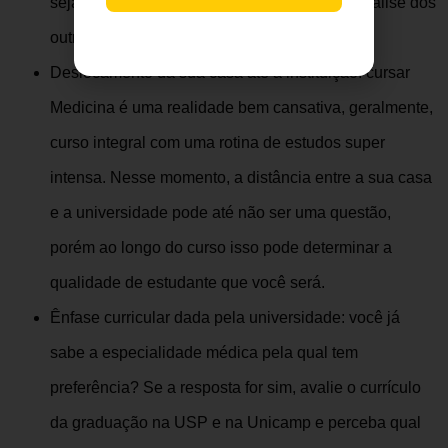
seja problema para você, então siga a sua análise dos
outros aspectos importantes.
Deslocamento da sua casa até a instituição: cursar
Medicina é uma realidade bem cansativa, geralmente,
curso integral com uma rotina de estudos super
intensa. Nesse momento, a distância entre a sua casa
e a universidade pode até não ser uma questão,
porém ao longo do curso isso pode determinar a
qualidade de estudante que você será.
Ênfase curricular dada pela universidade: você já
sabe a especialidade médica pela qual tem
preferência? Se a resposta for sim, avalie o currículo
da graduação na USP e na Unicamp e perceba qual