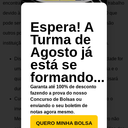
encontram facilidade para se inserir no mercado de trabalho
devido à sua formação em uma boa universidade. O que
Espera! A
pode ser considerado no momento da sua escolha são
outros pontos tão relevantes quanto a qualidade da
Turma de
instituição, o que já sabemos que as duas possuem.
Agosto já
Distância da sua cidade natal: se mudar de cidade for
está se
uma possibilidade para você, avalie a distância e o
formando...
quanto de suporte financeiro e emocional precisará
Garanta até
100% de desconto
durante a graduação antes de se decidir.
fazendo a prova do nosso
Custo: é preciso colocar na ponta do lápis todo o
Concurso de Bolsas ou
enviando o seu boletim de
investimento que será necessário para cursar
notas agora mesmo.
Medicina na USP e na Unicamp. Caso dinheiro não
QUERO MINHA BOLSA