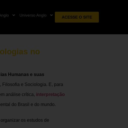
Anglo
Universo Anglo
ACESSE O SITE
ologias no
cias Humanas e suas
 Filosofia e Sociologia. E, para
 análise crítica,
interpretação
iental do Brasil e do mundo.
 organizar os estudos de