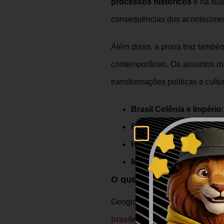
processos históricos
e na sua
consequências dos acontecime
Além disso, a prova traz també
contemporâneo. Os assuntos mai
transformações políticas e cul
Brasil Colônia e Império
República no Brasil
: Era
História Contemporânea
Movimentos sociais e cu
O que mais cai em Geogra
Geografia é uma das disciplin
brasileiro
até fenômenos globai