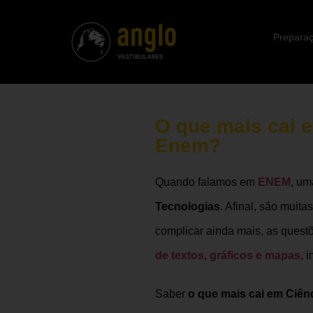
Preparaç
O que mais cai 
Enem?
Quando falamos em
ENEM
, um
Tecnologias
. Afinal, são muit
complicar ainda mais, as quest
de textos
,
gráficos e mapas
, 
Saber
o que mais cai em Ciê