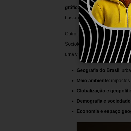
gráficos e tabelas
, pedindo ao
bastante ênfase em temas ambie
Outro ponto importante é que a
Sociologia ou mesmo Ciências d
uma visão crítica e interdiscipl
Geografia do Brasil
: urb
Meio ambiente
: impactos
Globalização e geopolíti
Demografia e sociedade
Economia e espaço geog