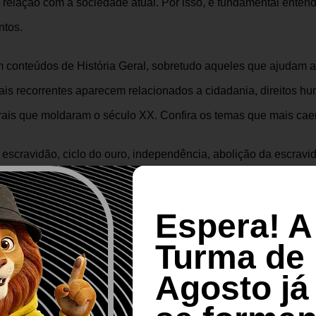
 relação com a sociedade atual. Por isso, é fundamental entend
ntos.
m conteúdos de História Geral, sobretudo aqueles que ajudam a
s recorrentes aparecem relacionados a cidadania, direitos hu
turais que moldaram o século XX. Confira os temas que mais cae
: escravidão, ciclo do ouro, independência, abolição da escravi
 Vargas, Ditadura Militar e processo de redemocratização.
: Primeira e Segunda Guerra Mundial, Guerra Fria, globalizaçã
Espera! A
lturais
: lutas por cidadania, diversidade, direitos civis e inclusã
Turma de
fia
Agosto já
as mais presentes em Ciências Humanas e traz questões que v
s, sempre com uma forte relação com atualidades. O Enem valo