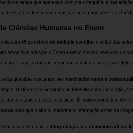
rizando os temas que aparecem com mais frequência nas ediçõe
arte da prova funciona e quais são suas principais característi
 de Ciências Humanas no Enem
conta com
45 questões de múltipla escolha
, distribuídas entre
atro áreas avaliadas pelo Enem e tem o mesmo peso das demais
 atribuir mais ou menos importância a ela no processo seletivo
 que as questões costumam ser
interdisciplinares e contextua
xemplo, História com Geografia ou Filosofia com Sociologia, s
ais, dados atuais ou textos clássicos. É muito comum também o
 obras
para que o aluno interprete a informação antes de chega
 o Enem valoriza mais a
interpretação e o raciocínio crítico
do