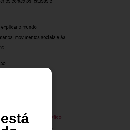
er os contextos, causas e
 explicar o mundo
manos, movimentos sociais e às
m:
dão.
o.
o social.
 está
ão desde o
espaço geográfico
riza a análise de
mapas,