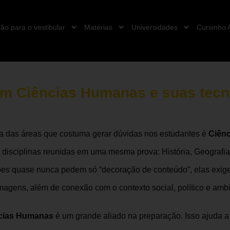
ão para o vestibular
Matérias
Universidades
Cursinho 
em Ciências Humanas e suas tecn
a das áreas que costuma gerar dúvidas nos estudantes é
Ciên
as disciplinas reunidas em uma mesma prova: História, Geografia,
ões quase nunca pedem só “decoração de conteúdo”, elas exigem
imagens, além de conexão com o contexto social, político e amb
ncias Humanas
é um grande aliado na preparação. Isso ajuda a