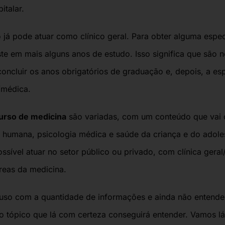
italar.
já pode atuar como clínico geral. Para obter alguma espec
te em mais alguns anos de estudo. Isso significa que são n
oncluir os anos obrigatórios de graduação e, depois, a es
/médica.
urso de medicina
são variadas, com um conteúdo que vai 
humana, psicologia médica e saúde da criança e do adoles
ossível
atuar no setor público ou privado, com clínica gera
reas da medicina.
uso com a quantidade de informações e ainda não entend
mo tópico que lá com certeza conseguirá entender. Vamos lá