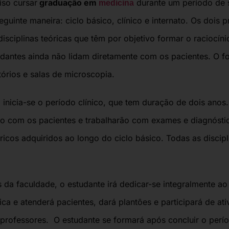
iso cursar
graduação em
durante um período de 
medicina
guinte maneira: ciclo básico, clínico e internato.
Os dois p
isciplinas teóricas que têm por objetivo formar o raciocíni
udantes ainda não lidam diretamente com os pacientes. O f
tórios e salas de microscopia.
 inicia-se o período clínico, que tem duração de dois anos
eto com os pacientes e trabalharão com exames e diagnóstic
icos adquiridos ao longo do ciclo básico. Todas as discip
 da faculdade, o estudante irá dedicar-se integralmente ao 
nica e atenderá pacientes, dará plantões e participará de at
professores.
O estudante se formará após concluir o perío