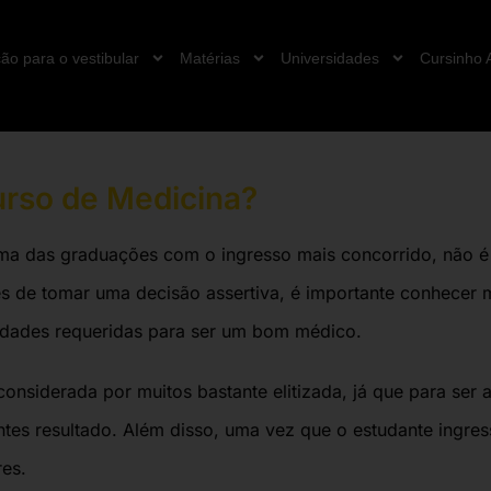
ão para o vestibular
Matérias
Universidades
Cursinho 
urso de Medicina?
m
a das graduações com o ingresso mais concorrido, não é
tes de tomar uma decisão assertiva, é importante conhecer 
lidades requeridas para ser um bom médico.
considerada por muitos bastante elitizad
a, já que para ser 
ntes resultado. Além disso, uma vez que o estudante ingr
res.