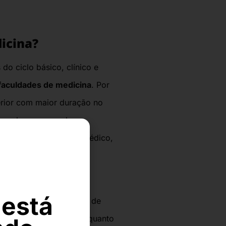
dicina?
do ciclo básico, clínico e
faculdades de medicina
. Por
erior com maior duração no
m pelo curso, acabam
ue, para se tornar um médico,
ada aos seis anos de
 está
e ter uma carga horária de
s. Assim, tanto o curso quanto