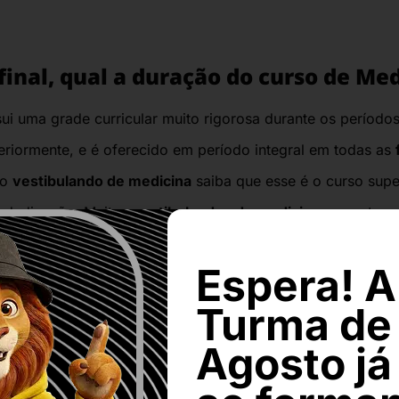
final, qual a duração do curso de Me
ui uma grade curricular muito rigorosa durante os períodos 
teriormente,
e é oferecido em período integral em todas as
 o
vestibulando de medicina
saiba que esse é o curso sup
a dedicação.
Muitos
vestibulandos de medicina
, ao optare
profissão e na sua remuneração, e deixam de considerar q
Espera! A
ada longa e exaustiva que levará quase uma década, destin
ais) de residência.
Turma de
Agosto já
deve se acostumar com a ideia de nunca parar de estudar 
além de precisar lidar constantemente com situações difícei