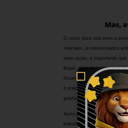
Mas, a
O curso dura seis anos e poss
internato, já mencionados an
essa razão, é importante que
Brasil, além de requerer muit
focando apenas no status da 
é preciso enfrentar uma jorn
graduação e dois anos (opcion
Após esse período, o médico 
trabalho bastante exaustiva, 