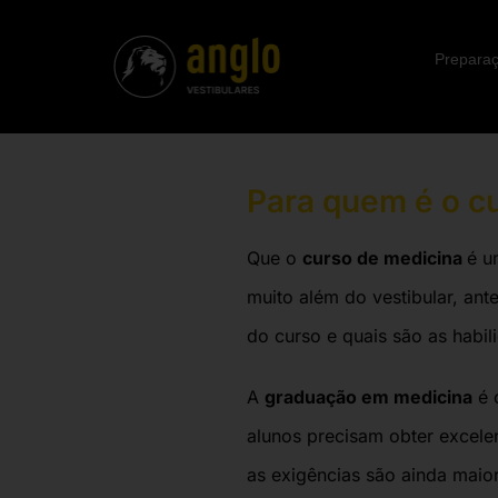
Preparaç
Para quem é o c
Que o
curso de medicina
é u
muito além do vestibular, an
do curso e quais são as habi
A
graduação em medicina
é 
alunos precisam obter excele
as exigências são ainda maio