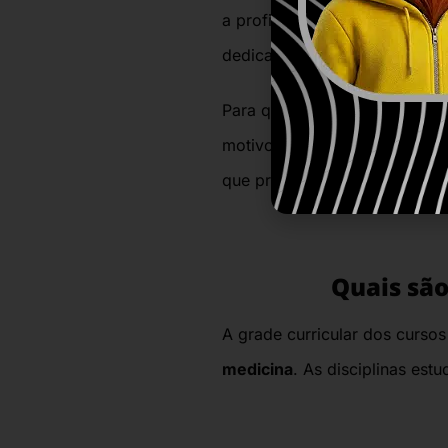
a profissão exigem muito con
dedicar-se bastante aos estud
Para que você possa se decid
motivo, separamos as discipli
que preparamos para você!
Quais são
A grade curricular dos curso
medicina
.
As disciplinas estu