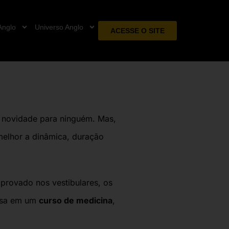
Anglo
Universo Anglo
ACESSE O SITE
 novidade para ninguém. Mas,
melhor a dinâmica, duração
aprovado nos vestibulares, os
essa em um
curso de medicina
,