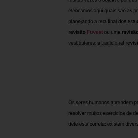
elencamos aqui quais são as pr
planejando a reta final dos estu
revisão
Fuvest
ou uma
revisã
vestibulares: a tradicional
revis
Os seres humanos aprendem por 
resolver muitos exercícios de d
dele está correta: existem div