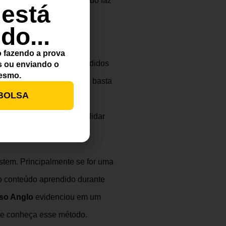
a o vestibular, esse ditado faz
 está
mpre revise tudo o que
do...
bular
.
o
fazendo a prova
mente os conteúdos aprendidos
 ou enviando o
mesmo.
s. Isso quer dizer que não basta
BOLSA
izados em sua rotina de
e e poderá focar em consolidar
istem.
Principalmente se for uma
 o conteúdo aprendido durante
so Anglo
evidenciou em um
e conheça esse método.