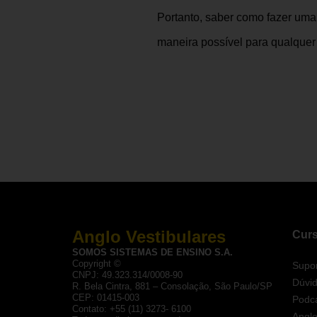
Portanto, saber como fazer uma
maneira possível para qualquer 
Anglo Vestibulares
Curs
SOMOS SISTEMAS DE ENSINO S.A.
Copyright ©
Supor
CNPJ: 49.323.314/0008-90
Dúvi
R. Bela Cintra, 881 – Consolação, São Paulo/SP
CEP: 01415-003
Podca
Contato: +55 (11) 3273- 6100
Anglo