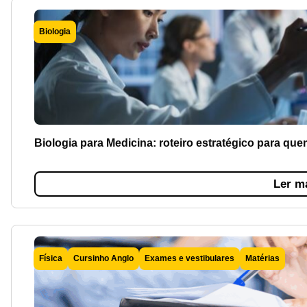
Biologia
Biologia para Medicina: roteiro estratégico para q
Ler m
Física
Cursinho Anglo
Exames e vestibulares
Matérias