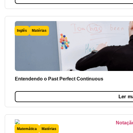
Inglês
Matérias
Entendendo o Past Perfect Continuous
Ler m
Matemática
Matérias