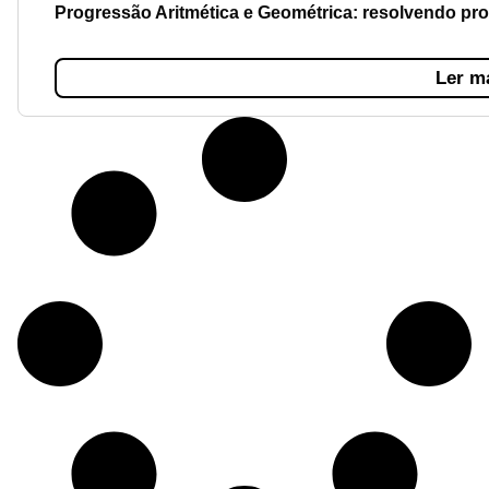
Progressão Aritmética e Geométrica: resolvendo pr
Ler m