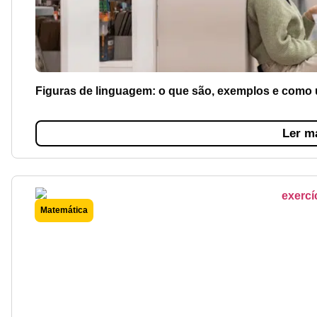
Figuras de linguagem: o que são, exemplos e como 
Ler m
Matemática