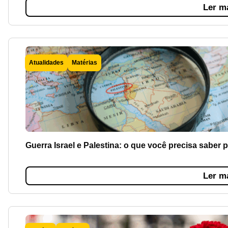
Ler m
Atualidades
Matérias
Guerra Israel e Palestina: o que você precisa saber p
Ler m