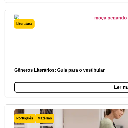
Literatura
Gêneros Literários: Guia para o vestibular
Ler m
Português
Matérias