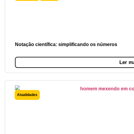
Notação científica: simplificando os números
Ler m
Atualidades