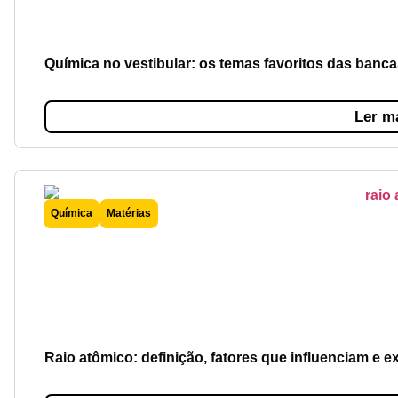
Química no vestibular: os temas favoritos das banca
Ler m
Química
Matérias
Raio atômico: definição, fatores que influenciam e 