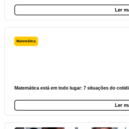
Ler m
Matemática
Matemática está em todo lugar: 7 situações do coti
Ler m