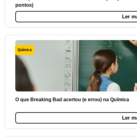
pontos)
Ler m
Química
O que Breaking Bad acertou (e errou) na Química
Ler m