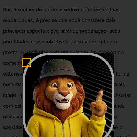
Para escolher de modo assertivo entre essas duas
modalidades, é preciso que você considere dois
principais aspectos: seu nível de preparação, suas
prioridades e seus objetivos. Caso você opte por
prestar o vestibular para um curso muito concorrido
como medicina, o ideal seria fazer um
cursinho
extensivo
, pois você estudará os conteúdos de forma
bem mais detalhada e durante um período bem mais
longo, que será benéfico também para poder consultar
com calma os plantões de dúvidas para tornar ainda
mais completo o seu aprendizado. Outro ponto a
considerar é se você possui lacunas de formação e,