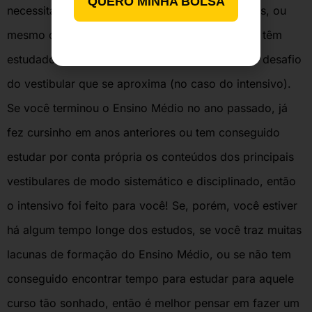
QUERO MINHA BOLSA
necessitam apenas de uma revisão de conteúdos, ou
mesmo de uma rápida sistematização do que já têm
estudado há muito tempo – de um gás! – para o desafio
do vestibular que se aproxima (no caso do intensivo).
Se você terminou o Ensino Médio no ano passado, já
fez cursinho em anos anteriores ou tem conseguido
estudar por conta própria os conteúdos dos principais
vestibulares de modo sistemático e disciplinado, então
o intensivo foi feito para você! Se, porém, você estiver
há algum tempo longe dos estudos, se você traz muitas
lacunas de formação do Ensino Médio, ou se não tem
conseguido encontrar tempo para estudar para aquele
curso tão sonhado, então é melhor pensar em fazer um