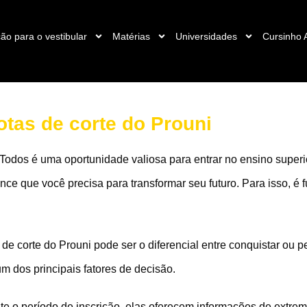
ão para o vestibular
Matérias
Universidades
Cursinho 
tas de corte do Prouni
Todos é uma oportunidade valiosa para entrar no ensino super
nce que você precisa para transformar seu futuro. Para isso, é 
de corte do Prouni pode ser o diferencial entre conquistar ou
um dos principais fatores de decisão.
te o período de inscrição, elas oferecem informações de extre