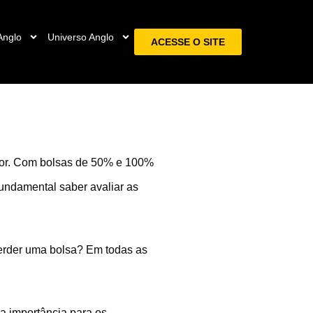
Anglo
Universo Anglo
ACESSE O SITE
ior. Com bolsas de 50% e 100%
fundamental saber avaliar as
 perder uma bolsa? Em todas as
ma importância para os