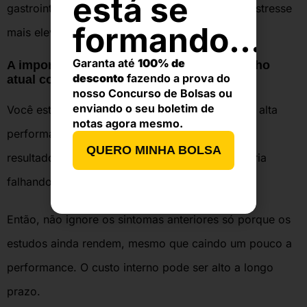
está se
gastrointestinal. Isso pode sinalizar que há um estresse
formando...
mais elevado no organismo.
Garanta até
100% de
A importância de comparar seu desempenho
desconto
fazendo a prova do
atual com o usual
nosso Concurso de Bolsas ou
enviando o seu boletim de
Você está estudando como antes? O burnout de alta
notas agora mesmo.
performance é traiçoeiro. Você pode manter os
QUERO MINHA BOLSA
resultados, mas se sentir exausto, com a memória
falhando e diminuindo o foco e a atenção.
Então, não ignore os sintomas anteriores só porque os
estudos ainda rendem, mesmo que caindo um pouco a
performance. O custo interno pode ser alto a longo
prazo.