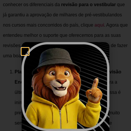
conhecer os diferenciais da
revisão para o vestibular
que
já garantiu a aprovação de milhares de pré-vestibulandos
nos cursos mais concorridos do país, clique
aqui
. Agora que
entendeu melhor o suporte que oferecemos para as suas
revisões, veja 5 coisas que podem o ajudar na hora de fazer
uma boa
revisão para o vestibular
.
Planeje-se:
seja para a
revisão Fuvest
ou
revisão
Enem
, é importante que nunca deixe nada para a
última hora. Há um velho ditado que diz: a pressa é
inimiga da perfeição
e, quando o assunto é
preparação para o vestibular, esse ditado faz muito
sentido. Dessa forma, para evitar o acúmulo de