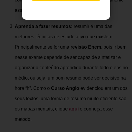
assimilados.
Aprenda a fazer resumos:
resumir
é uma das
melhores técnicas de estudo ativo que existem.
Principalmente se for uma
revisão Enem
, pois ir bem
nesse exame depende de ser capaz de sintetizar e
organizar o conteúdo aprendido durante todo o ensino
médio, ou seja, um bom resumo pode ser decisivo na
hora “h”. Como o
C
urso Anglo
evidenciou em um dos
seus textos, uma forma de resumo muito eficiente são
os mapas mentais, clique
aqui
e conheça esse
método.